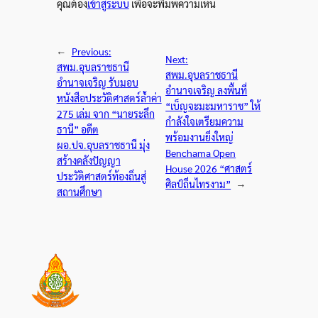
คุณต้อง
เข้าสู่ระบบ
เพื่อจะพิมพ์ความเห็น
←
Previous:
Next:
สพม.อุบลราชธานี
สพม.อุบลราชธานี
อำนาจเจริญ รับมอบ
อำนาจเจริญ ลงพื้นที่
หนังสือประวัติศาสตร์ล้ำค่า
“เบ็ญจะมะมหาราช” ให้
275 เล่ม จาก “นายระลึก
กำลังใจเตรียมความ
ธานี” อดีต
พร้อมงานยิ่งใหญ่
ผอ.ปจ.อุบลราชธานี มุ่ง
Benchama Open
สร้างคลังปัญญา
House 2026 “ศาสตร์
ประวัติศาสตร์ท้องถิ่นสู่
ศิลป์ถิ่นไทรงาม”
→
สถานศึกษา