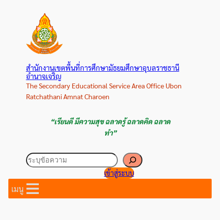
ข้าม
ไป
ยัง
เนื้อหา
สำนักงานเขตพื้นที่การศึกษามัธยมศึกษาอุบลราชธานี
อำนาจเจริญ
The Secondary Educational Service Area Office Ubon
Ratchathani Amnat Charoen
“เรียนดี มีความสุข ฉลาดรู้ ฉลาดคิด ฉลาด
ทำ”
ค้นหา
เข้าสู่ระบบ
เมนู