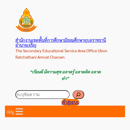
ข้าม
ไป
ยัง
เนื้อหา
สำนักงานเขตพื้นที่การศึกษามัธยมศึกษาอุบลราชธานี
อำนาจเจริญ
The Secondary Educational Service Area Office Ubon
Ratchathani Amnat Charoen
“เรียนดี มีความสุข ฉลาดรู้ ฉลาดคิด ฉลาด
ทำ”
ค้นหา
เข้าสู่ระบบ
เมนู