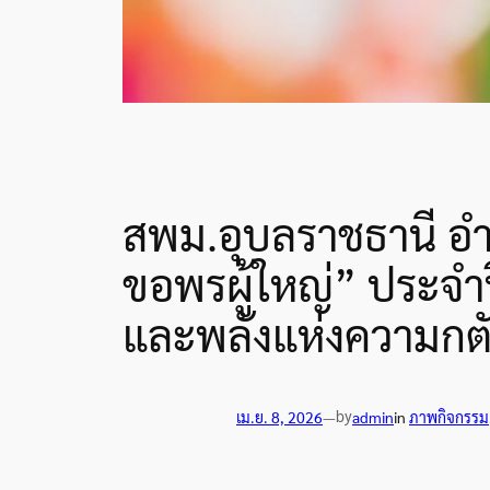
สพม.อุบลราชธานี อำ
ขอพรผู้ใหญ่” ประจำป
และพลังแห่งความกต
by
เม.ย. 8, 2026
—
admin
in
ภาพกิจกรรม