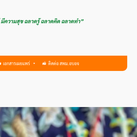
ี มีความสุข ฉลาดรู้ ฉลาดคิด ฉลาดทำ”
เอกสารเผยแพร่
ติดต่อ สพม.อบอจ