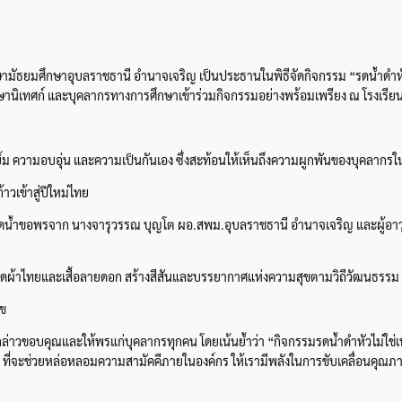
ษามัธยมศึกษาอุบลราชธานี อำนาจเจริญ เป็นประธานในพิธีจัดกิจกรรม “รดน้ำดำ
ษานิเทศก์ และบุคลากรทางการศึกษาเข้าร่วมกิจกรรมอย่างพร้อมเพรียง ณ โรงเรี
ยยิ้ม ความอบอุ่น และความเป็นกันเอง ซึ่งสะท้อนให้เห็นถึงความผูกพันของบุคลาก
าวเข้าสู่ปีใหม่ไทย
ันรดน้ำขอพรจาก นางจารุวรรณ บุญโต ผอ.สพม.อุบลราชธานี อำนาจเจริญ และผู้
ยชุดผ้าไทยและเสื้อลายดอก สร้างสีสันและบรรยากาศแห่งความสุขตามวิถีวัฒนธรรม
ุข
่าวขอบคุณและให้พรแก่บุคลากรทุกคน โดยเน้นย้ำว่า “กิจกรรมรดน้ำดำหัวไม่ใช่เ
’ ที่จะช่วยหล่อหลอมความสามัคคีภายในองค์กร ให้เรามีพลังในการขับเคลื่อนคุณ