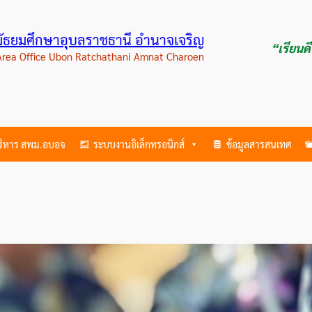
ามัธยมศึกษาอุบลราชธานี อำนาจเจริญ
“เรียนด
 Area Office Ubon Ratchathani Amnat Charoen
บริหาร สพม.อบอจ
ระบบงานอิเล็กทรอนิกส์
ข้อมูลสารสนเทศ