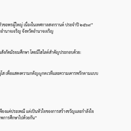
หัวขอพรผู้ใหญ่ เนื่องในเทศกาลสงกรานต์ ประจำปี ๒๕๖๙”
ยนอำนาจเจริญ จังหวัดอำนาจเจริญ
รในสังกัดมัธยมศึกษา โดยมีไฮไลต์สำคัญประกอบด้วย:
อาวุโส เพื่อแสดงความกตัญญูกตเวทีและความเคารพรักตามแบบ
พียงแค่ประเพณี แต่เป็นหัวใจของการสร้างขวัญและกำลังใจ
ภาพการศึกษาไปด้วยกัน”