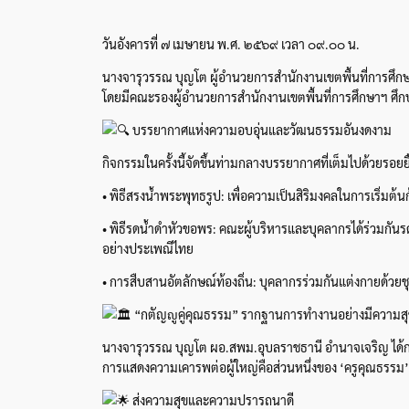
วันอังคารที่ ๗ เมษายน พ.ศ. ๒๕๖๙ เวลา ๐๙.๐๐ น.
นางจารุวรรณ บุญโต ผู้อำนวยการสำนักงานเขตพื้นที่การศึก
โดยมีคณะรองผู้อำนวยการสำนักงานเขตพื้นที่การศึกษาฯ ศึก
บรรยากาศแห่งความอบอุ่นและวัฒนธรรมอันงดงาม
กิจกรรมในครั้งนี้จัดขึ้นท่ามกลางบรรยากาศที่เต็มไปด้วยรอ
• พิธีสรงน้ำพระพุทธรูป: เพื่อความเป็นสิริมงคลในการเริ่มต้นก้
• พิธีรดน้ำดำหัวขอพร: คณะผู้บริหารและบุคลากรได้ร่วมก
อย่างประเพณีไทย
• การสืบสานอัตลักษณ์ท้องถิ่น: บุคลากรร่วมกันแต่งกายด้ว
“กตัญญูคู่คุณธรรม” รากฐานการทำงานอย่างมีความส
นางจารุวรรณ บุญโต ผอ.สพม.อุบลราชธานี อำนาจเจริญ ได้กล
การแสดงความเคารพต่อผู้ใหญ่คือส่วนหนึ่งของ ‘ครูคุณธรรม
ส่งความสุขและความปรารถนาดี