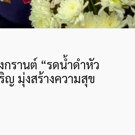
กรานต์ “รดน้ำดำหัว
ิญ มุ่งสร้างความสุข