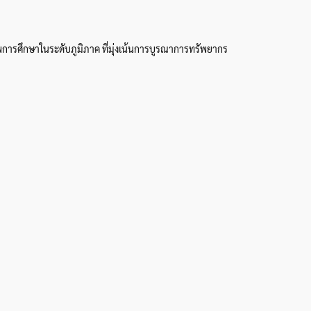
พการศึกษาในระดับภูมิภาค ที่มุ่งเน้นการบูรณาการทรัพยากร