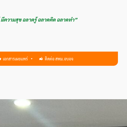
ี มีความสุข ฉลาดรู้ ฉลาดคิด ฉลาดทำ”
เอกสารเผยแพร่
ติดต่อ สพม.อบอจ