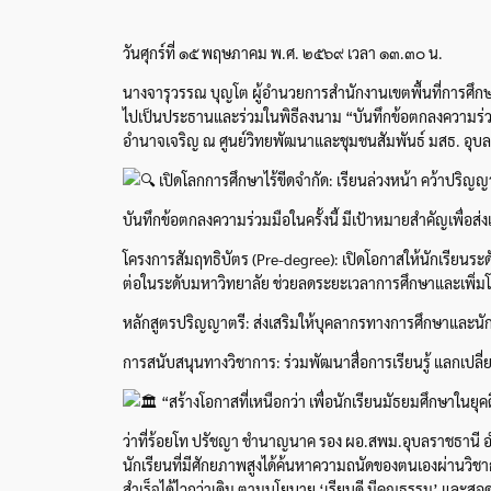
วันศุกร์ที่ ๑๕ พฤษภาคม พ.ศ. ๒๕๖๙ เวลา ๑๓.๓๐ น.
นางจารุวรรณ บุญโต ผู้อำนวยการสำนักงานเขตพื้นที่การศึก
ไปเป็นประธานและร่วมในพิธีลงนาม “บันทึกข้อตกลงความร่วม
อำนาจเจริญ ณ ศูนย์วิทยพัฒนาและชุมชนสัมพันธ์ มสธ. อุบ
เปิดโลกการศึกษาไร้ขีดจำกัด: เรียนล่วงหน้า คว้าปริญญาเ
บันทึกข้อตกลงความร่วมมือในครั้งนี้ มีเป้าหมายสำคัญเพื่อส่
โครงการสัมฤทธิบัตร (Pre-degree): เปิดโอกาสให้นักเรียนระ
ต่อในระดับมหาวิทยาลัย ช่วยลดระยะเวลาการศึกษาและเพิ่มโอ
หลักสูตรปริญญาตรี: ส่งเสริมให้บุคลากรทางการศึกษาและนัก
การสนับสนุนทางวิชาการ: ร่วมพัฒนาสื่อการเรียนรู้ แลกเปล
“สร้างโอกาสที่เหนือกว่า เพื่อนักเรียนมัธยมศึกษาในยุคด
ว่าที่ร้อยโท ปรัชญา ชำนาญนาค รอง ผอ.สพม.อุบลราชธานี อำน
นักเรียนที่มีศักยภาพสูงได้ค้นหาความถนัดของตนเองผ่านวิชาก
สำเร็จได้ไวกว่าเดิม ตามนโยบาย ‘เรียนดี มีคุณธรรม’ และสอ