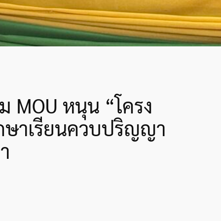
าม MOU หนุน “โครง
ศึกษาเรียนควบปริญญา
่า