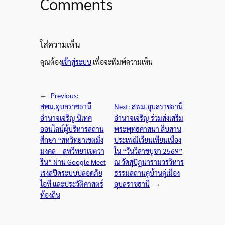
Comments
ใส่ความเห็น
คุณต้อง
เข้าสู่ระบบ
เพื่อจะพิมพ์ความเห็น
←
Previous:
สพม.อุบลราชธานี
Next:
สพม.อุบลราชธานี
อำนาจเจริญ นิเทศ
อำนาจเจริญ ร่วมส่งเสริม
ออนไลน์ผู้บริหารสถาน
พระพุทธศาสนา สืบสาน
ศึกษา “สหวิทยาเขตมิ่ง
ประเพณีเวียนเทียนเนื่อง
มงคล – สหวิทยาเขตวา
ใน “วันวิสาขบูชา 2569”
ริน” ผ่าน Google Meet
ณ วัดสุปัฏนารามวรวิหาร
เร่งสปีดระบบปลอดภัย
ธรรมสถานคู่บ้านคู่เมือง
ไอที และประวัติศาสตร์
อุบลราชธานี
→
ท้องถิ่น