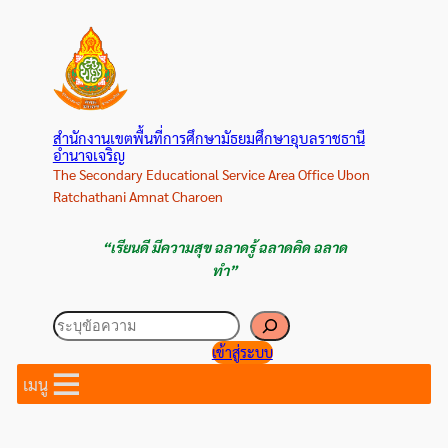
ข้าม
ไป
ยัง
เนื้อหา
สำนักงานเขตพื้นที่การศึกษามัธยมศึกษาอุบลราชธานี
อำนาจเจริญ
The Secondary Educational Service Area Office Ubon
Ratchathani Amnat Charoen
“เรียนดี มีความสุข ฉลาดรู้ ฉลาดคิด ฉลาด
ทำ”
ค้นหา
เข้าสู่ระบบ
เมนู