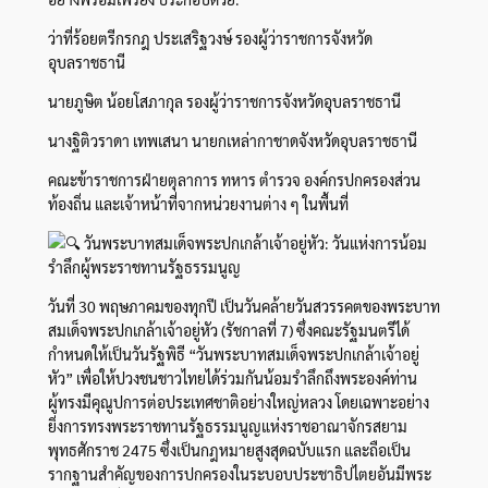
ว่าที่ร้อยตรีกรกฎ ประเสริฐวงษ์ รองผู้ว่าราชการจังหวัด
อุบลราชธานี
นายภูษิต น้อยโสภากุล รองผู้ว่าราชการจังหวัดอุบลราชธานี
นางฐิติวราดา เทพเสนา นายกเหล่ากาชาดจังหวัดอุบลราชธานี
คณะข้าราชการฝ่ายตุลาการ ทหาร ตำรวจ องค์กรปกครองส่วน
ท้องถิ่น และเจ้าหน้าที่จากหน่วยงานต่าง ๆ ในพื้นที่
วันพระบาทสมเด็จพระปกเกล้าเจ้าอยู่หัว: วันแห่งการน้อม
รำลึกผู้พระราชทานรัฐธรรมนูญ
วันที่ 30 พฤษภาคมของทุกปี เป็นวันคล้ายวันสวรรคตของพระบาท
สมเด็จพระปกเกล้าเจ้าอยู่หัว (รัชกาลที่ 7) ซึ่งคณะรัฐมนตรีได้
กำหนดให้เป็นวันรัฐพิธี “วันพระบาทสมเด็จพระปกเกล้าเจ้าอยู่
หัว” เพื่อให้ปวงชนชาวไทยได้ร่วมกันน้อมรำลึกถึงพระองค์ท่าน
ผู้ทรงมีคุณูปการต่อประเทศชาติอย่างใหญ่หลวง โดยเฉพาะอย่าง
ยิ่งการทรงพระราชทานรัฐธรรมนูญแห่งราชอาณาจักรสยาม
พุทธศักราช 2475 ซึ่งเป็นกฎหมายสูงสุดฉบับแรก และถือเป็น
รากฐานสำคัญของการปกครองในระบอบประชาธิปไตยอันมีพระ