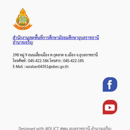
สำนักงานเขตพื้นที่การศึกษามัธยมศึกษาอุบลราชธานี
อำนาจเจริญ
298 หมู่ 9 ถนนเลี่ยงเมือง ต.กุดลาด อ.เมือง จ.อุบลราชธานี
โทรศัพท์ : 045-422-186 โทรสาร : 045-422-185
E-Mail : saraban04351@obec.go.th
Designed with #DLICT สพม.อุบลราชธานี อำนาจเจริญ