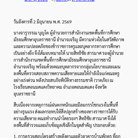
วันอังคารที่ 2 มิถุนายน พ.ศ. 2569
นางจารุวรรณ บุญโต ผู้อำนวยการสำนักงานเขตพื้นที่การศึกษา
มัธยมศึกษาอุบลราชธานี อำนาจเจริญ มีความห่วงใยในสวัสดิภาพ
และความปลอดภัยของข้าราชการครูและบุคลากรทางการศึกษา
เป็นอย่างยิ่ง จึงได้มอบหมายให้ นายสิทธิชัย สารมาศ รองผู้อำนวย
การสำนักงานเขตพื้นที่การศึกษามัธยมศึกษาอุบลราชธานี
อำนาจเจริญ พร้อมด้วยคณะบุคลากรจากกลุ่มนโยบายและแผน
ลงพื้นที่ตรวจสอบสภาพความเสียหายและให้กำลังใจแก่คณะครู
อย่างเร่งด่วน หลังประสบภัยพิบัติทางธรรมชาติ (วาตภัย) ณ
โรงเรียนดอนมดแดงวิทยาคม อำเภอดอนมดแดง จังหวัด
อุบลราชธานี
สืบเนื่องจากเหตุการณ์ฝนตกหนักและมีลมกรรโชกแรงในพื้นที่
อย่างรุนแรง ส่งผลกระทบให้สิ่งปลูกสร้างของทางราชการได้รับ
ความเสียหาย คณะทำงานนำโดยรองฯ สิทธิชัย สารมาศ จึงได้
ลงพื้นที่สำรวจและเก็บข้อมูลเชิงลึกในจุดสำคัญ ประกอบด้วย:
1. การตรวจสอบโครงสร้างหลังคาและตัวอาคารบ้านพักครู ที่ถูก