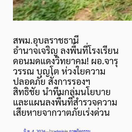
สพม.อุบลราชธานี
อำนาจเจริญ ลงพื้นที่โรงเรียน
ดอนมดแดงวิทยาคม! ผอ.จารุ
วรรณ บุญโต ห่วงใยความ
ปลอดภัย สั่งการรองฯ
สิทธิชัย นำทีมกลุ่มนโยบาย
และแผนลงพื้นที่สำรวจความ
เสียหายจากวาตภัยเร่งด่วน
by
มิ.ย. 4, 2026
—
admin
in
ภาพกิจกรรม