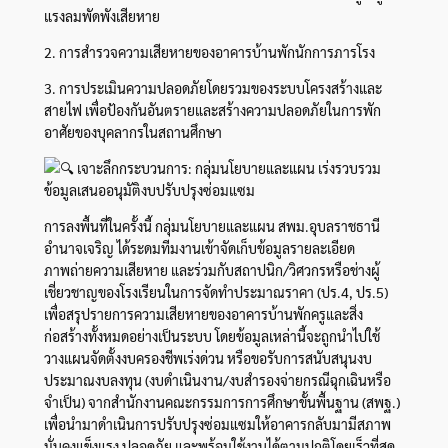
แรงลมพัดพังเสียหาย
2. การสำรวจความเสียหายของอาคารบ้านพักนักการภารโรง
3. การประเมินความปลอดภัยโดยรวมของระบบโครงสร้างและ
สายไฟ เพื่อป้องกันอันตรายและสร้างความปลอดภัยในการพัก
อาศัยของบุคลากรในสถานศึกษา
เจาะลึกกระบวนการ: กลุ่มนโยบายและแผน เร่งรวบรวม
ข้อมูลเสนออนุมัติงบปรับปรุงซ่อมแซม
การลงพื้นที่ในครั้งนี้ กลุ่มนโยบายและแผน สพม.อุบลราชธานี
อำนาจเจริญ ได้ระดมทีมงานเข้าจัดเก็บข้อมูลรายละเอียด
ภาพถ่ายความเสียหาย และร่วมกับสถาปนิก/วิศวกรหรือช่างผู้
เชี่ยวชาญของโรงเรียนในการจัดทำประมาณราคา (ปร.4, ปร.5)
เพื่อสรุปรายการความเสียหายของอาคารบ้านพักครูและสิ่ง
ก่อสร้างทั้งหมดอย่างเป็นระบบ โดยข้อมูลเหล่านี้จะถูกนำไปใช้
วางแผนจัดตั้งงบครองชีพเร่งด่วน หรือขอรับการสนับสนุนงบ
ประมาณงบลงทุน (งบดำเนินงาน/งบสำรองจ่ายกรณีฉุกเฉินหรือ
จำเป็น) จากสำนักงานคณะกรรมการการศึกษาขั้นพื้นฐาน (สพฐ.)
เพื่อนำมาดำเนินการปรับปรุงซ่อมแซมให้อาคารกลับมามีสภาพ
มั่นคงแข็งแรง ปลอดภัย และพร้อมใช้งานได้ตามปกติโดยเร็วที่สุด