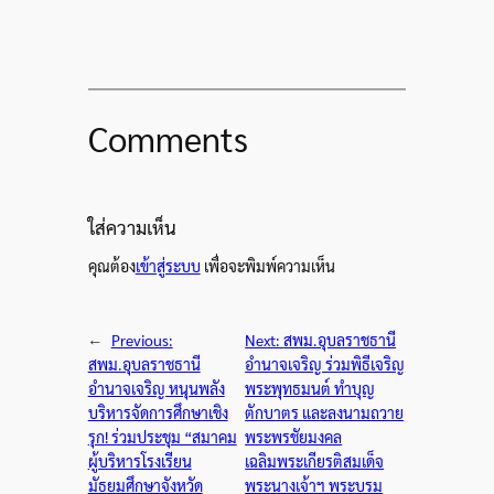
Comments
ใส่ความเห็น
คุณต้อง
เข้าสู่ระบบ
เพื่อจะพิมพ์ความเห็น
←
Previous:
Next:
สพม.อุบลราชธานี
สพม.อุบลราชธานี
อำนาจเจริญ ร่วมพิธีเจริญ
อำนาจเจริญ หนุนพลัง
พระพุทธมนต์ ทำบุญ
บริหารจัดการศึกษาเชิง
ตักบาตร และลงนามถวาย
รุก! ร่วมประชุม “สมาคม
พระพรชัยมงคล
ผู้บริหารโรงเรียน
เฉลิมพระเกียรติสมเด็จ
มัธยมศึกษาจังหวัด
พระนางเจ้าฯ พระบรม