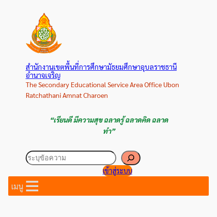
ข้าม
ไป
ยัง
เนื้อหา
สำนักงานเขตพื้นที่การศึกษามัธยมศึกษาอุบลราชธานี
อำนาจเจริญ
The Secondary Educational Service Area Office Ubon
Ratchathani Amnat Charoen
“เรียนดี มีความสุข ฉลาดรู้ ฉลาดคิด ฉลาด
ทำ”
ค้นหา
เข้าสู่ระบบ
เมนู