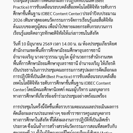
ประชุมสรุปผลการคัดเลือกผลการปฏิบัติที่เป็นเลิศ (Best
Practice) การขับเคลื่อนระบบคลังสื่อเทคโนโลยีดิจิทัล ระดับการ
ศึกษาขั้นพื้นฐาน (OBEC Content Center) ประจำปีงบประมาณ
2026 เฟ้นหาสุดยอดนวัตกรรมการจัดการเรียนรู้และสื่อดิจิทัล
ต้นแบบของครูผู้สอน เพื่อนำไปขยายผลยกระดับกระบวนการ
เรียนรู้และติดอาวุธทักษะดิจิทัลให้แก่เยาวชนในสังกัด
วันที่ 10 มิถุนายน 2569 เวลา 14.00 น. ณ ห้องประชุมเกียรติยศ
สำนักงานเขตพื้นที่การศึกษามัธยมศึกษาอุบลราชธานี
อำนาจเจริญ นางจารุวรรณ บุญโต ผู้อำนวยการสำนักงานเขต
พื้นที่การศึกษามัธยมศึกษาอุบลราชธานี อำนาจเจริญ ให้เกียรติ
เป็นประธานในการประชุมคณะกรรมการสรุปผลการคัดเลือกผล
การปฏิบัติที่เป็นเลิศ (Best Practice) การขับเคลื่อนระบบคลังสื่อ
เทคโนโลยีดิจิทัล ระดับการศึกษาขั้นพื้นฐาน (OBEC Content
Center) โดยมีคณะศึกษานิเทศก์ คณะผู้บริหาร และบุคลากร
ทางการศึกษาที่เกี่ยวข้องเข้าร่วมประชุมอย่างพร้อมเพรียง
การประชุมในครั้งนี้จัดขึ้นเพื่อรวบรวมคะแนนและประเมินผลการ
คัดเลือกผลงานประเภทต่างๆ ของข้าราชการครูและบุคลากร
ทางการศึกษาในสังกัด ที่ได้ส่งผลงานการปฏิบัติที่เป็นเลิศเข้า
ประกวด ซึ่งเน้นย้ำการสร้างสรรค์นวัตกรรมการสอนที่สอดรับกับ
ศตวรรษที่ 21 ทั้งในมิติของการดีไซน์การเรียนรู้เชิงรุก (Active