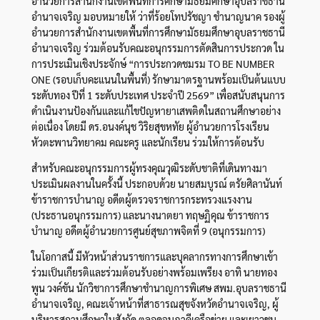
อำนวยการสำนักงานเขตพื้นที่การศึกษามัธยมศึกษาอุบลราชธานี
อำนาจเจริญ มอบหมายให้ ว่าที่ร้อยโทปรัชญา ชำนาญนาค รองผู้
อำนวยการสำนักงานเขตพื้นที่การศึกษามัธยมศึกษาอุบลราชธานี
อำนาจเจริญ ร่วมต้อนรับคณะอนุกรรมการตัดสินการประกวด ใน
การประเมินเชิงประจักษ์ “การประกวดชมรม TO BE NUMBER
ONE (รอบเก็บคะแนนในพื้นที่) รักษามาตรฐานพร้อมเป็นต้นแบบ
ระดับทอง ปีที่ 1 ระดับประเทศ ประจำปี 2569” เพื่อสนับสนุนการ
ดำเนินงานป้องกันและแก้ไขปัญหายาเสพติดในสถานศึกษาอย่าง
ต่อเนื่อง โดยมี ดร.อนงค์นุช วิริยสุขหทัย ผู้อำนวยการโรงเรียน
หัวตะพานวิทยาคม คณะครู และนักเรียน ร่วมให้การต้อนรับ
สำหรับคณะอนุกรรมการผู้ทรงคุณวุฒิระดับชาติที่เดินทางมา
ประเมินผลงานในครั้งนี้ ประกอบด้วย นายสมบูรณ์ ตรัยศิลานันท์
ข้าราชการบำนาญ อดีตผู้ตรวจราชการกระทรวงแรงงาน
(ประธานอนุกรรมการ) และนางนาตยา ทฤษฏิคุณ ข้าราชการ
บำนาญ อดีตผู้อำนวยการศูนย์สุขภาพจิตที่ 9 (อนุกรรมการ)
ในโอกาสนี้ มีหัวหน้าส่วนราชการและบุคลากรทางการศึกษาเข้า
ร่วมเป็นเกียรติและร่วมต้อนรับอย่างพร้อมเพรียง อาทิ นายทอง
พูน วงค์ขัน นักวิชาการศึกษาชำนาญการพิเศษ สพม.อุบลราชธานี
อำนาจเจริญ, คณะเจ้าหน้าที่สาธารณสุขจังหวัดอำนาจเจริญ, ผู้
บริหารสถานศึกษาในสังกัด ตลอดจนภาคีเครือข่าย และเยาวชน