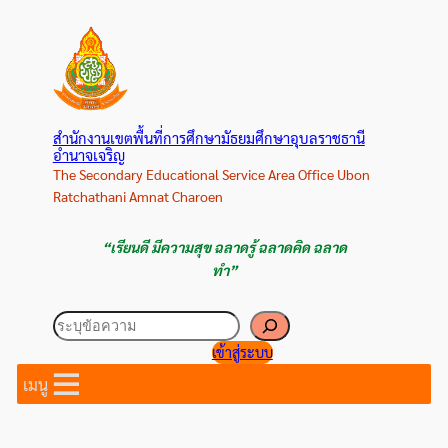
ข้าม
ไป
ยัง
เนื้อหา
สำนักงานเขตพื้นที่การศึกษามัธยมศึกษาอุบลราชธานี
อำนาจเจริญ
The Secondary Educational Service Area Office Ubon
Ratchathani Amnat Charoen
“เรียนดี มีความสุข ฉลาดรู้ ฉลาดคิด ฉลาด
ทำ”
ค้นหา
เข้าสู่ระบบ
เมนู