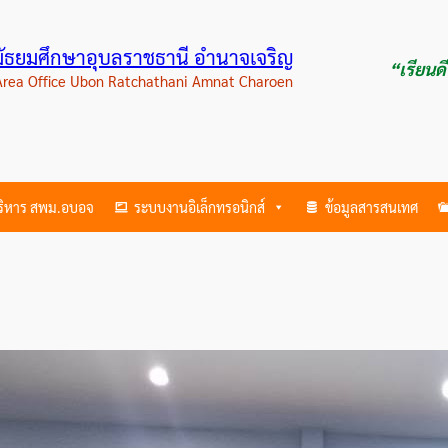
ามัธยมศึกษาอุบลราชธานี อำนาจเจริญ
“เรียนด
 Area Office Ubon Ratchathani Amnat Charoen
บริหาร สพม.อบอจ
ระบบงานอิเล็กทรอนิกส์
ข้อมูลสารสนเทศ