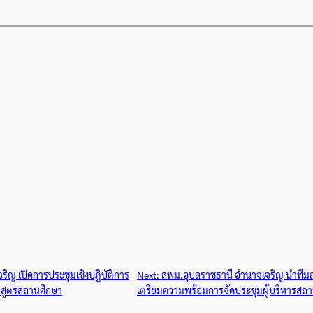
ิญ เปิดการประชุมเชิงปฏิบัติการ
Next:
สพม.อุบลราชธานี อำนาจเจริญ นำทีมลง
สูตรสถานศึกษา
เตรียมความพร้อมการจัดประชุมผู้บริหารสถา