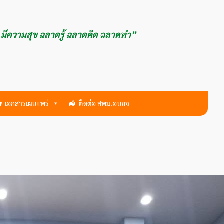
ี มีความสุข ฉลาดรู้ ฉลาดคิด ฉลาดทำ”
เอกสารเผยแพร่
ติดต่อ สพม.อบอจ