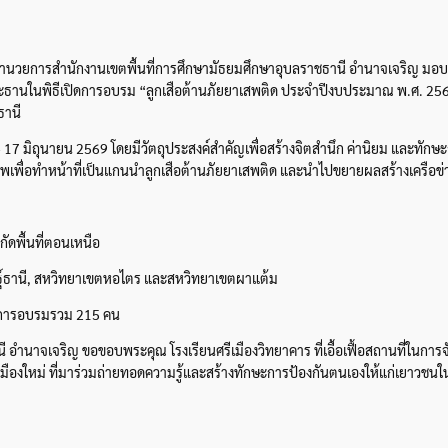
ผู้อำนวยการสำนักงานเขตพื้นที่การศึกษามัธยมศึกษาอุบลราชธานี อำนาจเจริญ ม
ะธานในพิธีเปิดการอบรม “ลูกเสือต้านภัยยาเสพติด ประจำปีงบประมาณ พ.ศ. 2569” 
ธานี
 17 มิถุนายน 2569 โดยมีวัตถุประสงค์สำคัญเพื่อสร้างจิตสำนึก ค่านิยม และทักษะกา
เพื่อทำหน้าที่เป็นแกนนำลูกเสือต้านภัยยาเสพติด และนำไปขยายผลสร้างเครือข
ัดพื้นที่ตอนเหนือ
าษฐ์ธานี, สหวิทยาเขตหอไตร และสหวิทยาเขตผาแต้ม
รับการอบรมรวม 215 คน
ี อำนาจเจริญ ขอขอบพระคุณ โรงเรียนศรีเมืองวิทยาคาร ที่เอื้อเฟื้อสถานที่ในก
ืองใหม่ ที่มาร่วมถ่ายทอดความรู้และสร้างทักษะการป้องกันตนเองให้แก่เยาวชนในคร