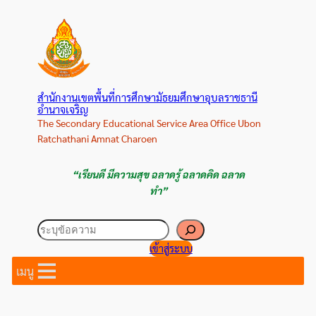
ข้าม
ไป
ยัง
เนื้อหา
สำนักงานเขตพื้นที่การศึกษามัธยมศึกษาอุบลราชธานี
อำนาจเจริญ
The Secondary Educational Service Area Office Ubon
Ratchathani Amnat Charoen
“เรียนดี มีความสุข ฉลาดรู้ ฉลาดคิด ฉลาด
ทำ”
ค้นหา
เข้าสู่ระบบ
เมนู