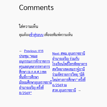
Comments
ใส่ความเห็น
คุณต้อง
เข้าสู่ระบบ
เพื่อจะพิมพ์ความเห็น
←
Previous:
การ
Next:
สพม.อุบลราชธานี
ประชุม “คณะ
อำนาจเจริญ ร่วมกับ
อนุกรรมการข้าราชการ
โรงเรียนโพธิ์ไทรพิทยาคาร
ครูและบุคลากรทางการ
สหวิทยาเขตเขมราฐ์ธานี
ศึกษา (อ.ก.ค.ศ.) เขต
ร่วมจัดรายการวิทยุ “มิติ
พื้นที่การศึกษา
ใหม่ทางการศึกษา” ครั้งที่
มัธยมศึกษาอุบลราชธานี
6/2569 ณ
อำนาจเจริญ ครั้งที่
สวท.อุบลราชธานี
→
8/2569”