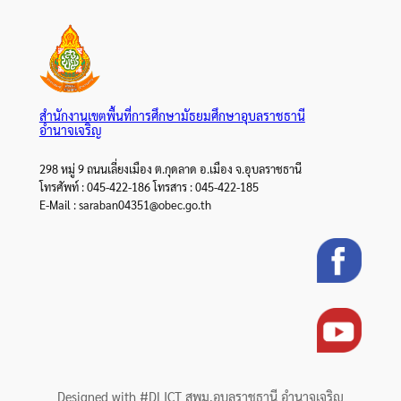
สำนักงานเขตพื้นที่การศึกษามัธยมศึกษาอุบลราชธานี
อำนาจเจริญ
298 หมู่ 9 ถนนเลี่ยงเมือง ต.กุดลาด อ.เมือง จ.อุบลราชธานี
โทรศัพท์ : 045-422-186 โทรสาร : 045-422-185
E-Mail : saraban04351@obec.go.th
Designed with #DLICT สพม.อุบลราชธานี อำนาจเจริญ