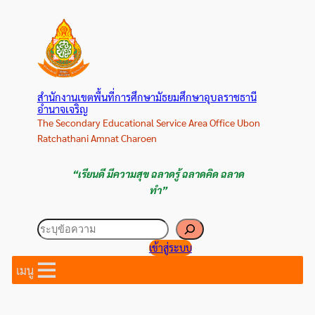
ข้าม
ไป
ยัง
เนื้อหา
สำนักงานเขตพื้นที่การศึกษามัธยมศึกษาอุบลราชธานี
อำนาจเจริญ
The Secondary Educational Service Area Office Ubon
Ratchathani Amnat Charoen
“เรียนดี มีความสุข ฉลาดรู้ ฉลาดคิด ฉลาด
ทำ”
ค้นหา
เข้าสู่ระบบ
เมนู