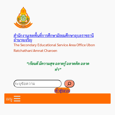
ข้าม
ไป
ยัง
เนื้อหา
สำนักงานเขตพื้นที่การศึกษามัธยมศึกษาอุบลราชธานี
อำนาจเจริญ
The Secondary Educational Service Area Office Ubon
Ratchathani Amnat Charoen
“เรียนดี มีความสุข ฉลาดรู้ ฉลาดคิด ฉลาด
ทำ”
ค้นหา
เข้าสู่ระบบ
เมนู