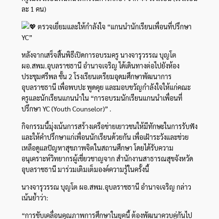
ละ 1 คน)
ตรวจเยี่ยมและให้กำลังใจ “แกนนำนักเรียนเพื่อนที่ปรึกษา
YC”
หลังจากเสร็จสิ้นพิธีเปิดการอบรมครู นางจารุวรรณ บุญโต
ผอ.สพม.อุบลราชธานี อำนาจเจริญ ได้เดินทางต่อไปยังห้อง
ประชุมศรีพล ชั้น 2 โรงเรียนเตรียมอุดมศึกษาพัฒนาการ
อุบลราชธานี เพื่อพบปะ พูดคุย และมอบขวัญกำลังใจให้แก่คณะ
ครูและนักเรียนแกนนำใน “การอบรมนักเรียนแกนนำเพื่อนที่
ปรึกษา YC (Youth Counselor)” .
กิจกรรมนี้มุ่งเน้นการสร้างเครือข่ายเยาวชนให้มีทักษะในการรับฟัง
และให้คำปรึกษาแก่เพื่อนนักเรียนด้วยกัน เพื่อเฝ้าระวังและช่วย
เหลือดูแลปัญหาสุขภาพจิตในสถานศึกษา โดยได้รับความ
อนุเคราะห์วิทยากรผู้เชี่ยวชาญจาก สำนักงานสาธารณสุขจังหวัด
อุบลราชธานี มาร่วมเติมเต็มองค์ความรู้ในครั้งนี้
นางจารุวรรณ บุญโต ผอ.สพม.อุบลราชธานี อำนาจเจริญ กล่าว
เน้นย้ำว่า:
“การขับเคลื่อนคุณภาพการศึกษาในยุคนี้ ต้องพัฒนาควบคู่กันไป