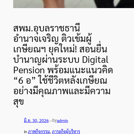
สพม.อุบลราชธานี
อำนาจเจริญ ติวเข้มผู้
เกษียณฯ ยุคใหม่! สอนยื่น
บำนาญผ่านระบบ Digital
Pension พร้อมแนะแนวคิด
“6 อ” ใช้ชีวิตหลังเกษียณ
อย่างมีคุณภาพและมีความ
สุข
by
มิ.ย. 30, 2026
—
admin
in
ภาพกิจกรรม
, 
ภาระกิจผู้บริหาร