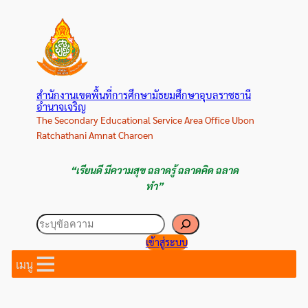
ข้าม
ไป
ยัง
เนื้อหา
สำนักงานเขตพื้นที่การศึกษามัธยมศึกษาอุบลราชธานี
อำนาจเจริญ
The Secondary Educational Service Area Office Ubon
Ratchathani Amnat Charoen
“เรียนดี มีความสุข ฉลาดรู้ ฉลาดคิด ฉลาด
ทำ”
ค้นหา
เข้าสู่ระบบ
เมนู