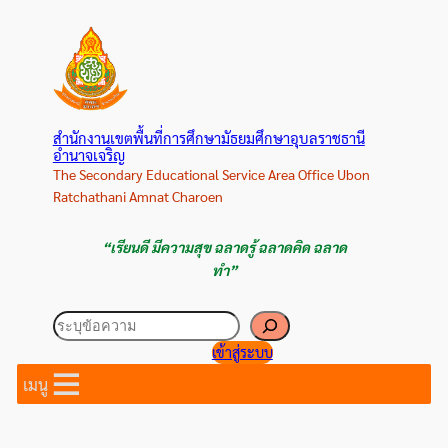
ข้าม
ไป
ยัง
เนื้อหา
สำนักงานเขตพื้นที่การศึกษามัธยมศึกษาอุบลราชธานี
อำนาจเจริญ
The Secondary Educational Service Area Office Ubon
Ratchathani Amnat Charoen
“เรียนดี มีความสุข ฉลาดรู้ ฉลาดคิด ฉลาด
ทำ”
ค้นหา
เข้าสู่ระบบ
เมนู