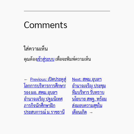
Comments
ใส่ความเห็น
คุณต้อง
เข้าสู่ระบบ
เพื่อจะพิมพ์ความเห็น
←
Previous:
เปิดประตูสู่
Next:
สพม.อุบลฯ
โลกการบริหารการศึกษา!
อำนาจเจริญ ประชุม
รอง ผอ. สพม.อุบลฯ
ทีมบริหาร รับทราบ
อำนาจเจริญ ปฐมนิเทศ
นโยบาย สพฐ. พร้อม
ภารกิจนักศึกษาฝึก
ส่งมอบความสุขใน
ประสบการณ์ ม.ราชธานี
เดือนเกิด
→