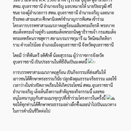
สพม.อุบลราชธานี อำนาจเจริญ มอบหมายให้ นายปิยะวุฒิ ศรี
ชนะ รองผู้อำนวยการ สพม.อุบลราชธานี อำนาจเจริญ และนาย
ธีระพล เสาะแสวง ศึกษานิเทศก์ชำนาญการพิเศษ เข้าร่วม
โครงการบรรพชาสามเณรภาคฤดูร้อนเฉลิมพระเกียรติ พระบาท
สมเด็จพระเจ้าอยู่หัว และสมเด็จพระกนิษฐาธิราชเจ้า กรมสมเด็จ
พระเทพรัตนราชสุดาฯ สยามบรมราชกุมารี ณ วัดนิคมกิตติยา
ราม ตำบลไร่น้อย อำเภอเมืองอุบลราชธานี จังหวัดอุบลราชธานี
โดยมี ว่าที่พันตรี อดิศักดิ์ น้อยสุวรรณ ผู้ว่าราชการจังหวัด
อุบลราชธานี เป็นประธานในพิธีอันเป็นมงคลนี้
การบรรพชาสามเณรภาคฤดูร้อน เป็นกิจกรรมที่ส่งเสริมให้
เยาวชนได้ศึกษาพระธรรมวินัย ปลูกฝังคุณธรรมจริยธรรม และใช้
เวลาว่างในช่วงปิดภาคเรียนให้เกิดประโยชน์ สพม.อุบลราชธานี
อำนาจเจริญ เล็งเห็นถึงความสำคัญของกิจกรรมนี้ และขอ
อนุโมทนาบุญกับสามเณรทุกรูปที่เข้าร่วมโครงการในครั้งนี้
ขอให้ทุกท่านได้ศึกษาพระธรรมอย่างลึกซึ้งและนำไปเป็นแนวทาง
ในการดำเนินชีวิตต่อไป