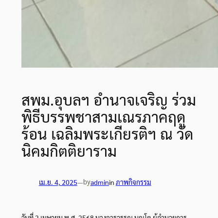
สพม.อุบลฯ อำนาจเจริญ ร่วม
พิธีบรรพชาสามเณรภาคฤดู
ร้อน เฉลิมพระเกียรติฯ ณ วัด
นิคมกิตติยาราม
by
เม.ย. 4, 2025
—
admin
in
ภาพกิจกรรม
วันที่ 2 เมษายน พ.ศ. 2568 นางจารุวรรณ บุญโต ผู้อำนวยการ