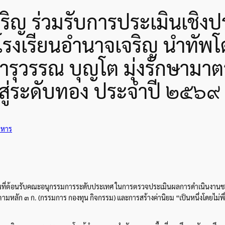
ิญ ร่วมรับการประเมินเชิงป
รียนอำนาจเจริญ นำทัพโดยผู
รุวรรณ บุญโต มุ่งรักษามาตรฐ
สู่ระดับทอง ประจำปี ๒๕๖๙
ริหาร
ื้นที่ต้อนรับคณะอนุกรรมการระดับประเทศ ในการตรวจประเมินผลการดำเนินงาน
มหลัก ๓ ก. (กรรมการ กองทุน กิจกรรม) และการสร้างค่านิยม “เป็นหนึ่งโดยไม่พึ่