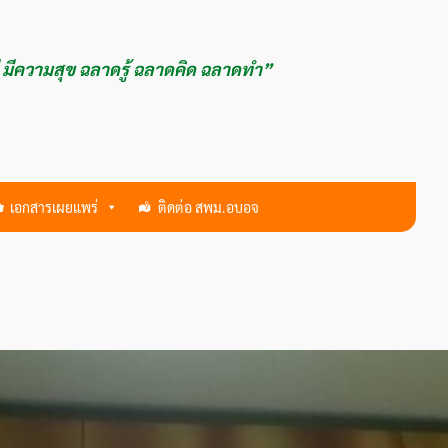
ี มีความสุข ฉลาดรู้ ฉลาดคิด ฉลาดทำ”
เอกสารเผยแพร่
ติดต่อ สพม.อบอจ