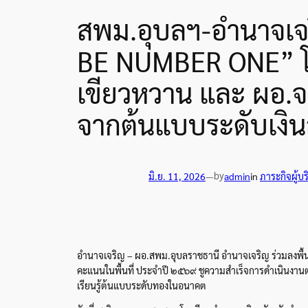
สพม.อุบลฯ-อำนาจเจร
BE NUMBER ONE” โรงเ
เขียวหวาน และ ผอ.จา
จากต้นแบบระดับเงิน
by
มิ.ย. 11, 2026
—
admin
in
ภาระกิจผู้บ
อำนาจเจริญ – ผอ.สพม.อุบลราชธานี อำนาจเจริญ ร่วมลงพ
คะแนนในพื้นที่ ประจำปี ๒๕๖๙ ชูความสำเร็จการดำเนินงานตา
เรียนรู้ต้นแบบระดับทองในอนาคต