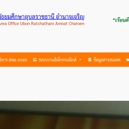
ามัธยมศึกษาอุบลราชธานี อำนาจเจริญ
“เรียนด
 Area Office Ubon Ratchathani Amnat Charoen
บริหาร สพม.อบอจ
ระบบงานอิเล็กทรอนิกส์
ข้อมูลสารสนเทศ