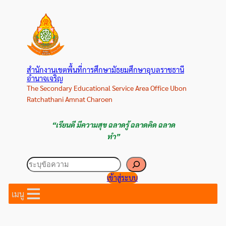
ข้าม
ไป
ยัง
เนื้อหา
สำนักงานเขตพื้นที่การศึกษามัธยมศึกษาอุบลราชธานี
อำนาจเจริญ
The Secondary Educational Service Area Office Ubon
Ratchathani Amnat Charoen
“เรียนดี มีความสุข ฉลาดรู้ ฉลาดคิด ฉลาด
ทำ”
ค้นหา
เข้าสู่ระบบ
เมนู