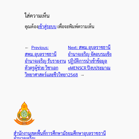
ใส่ความเห็น
คุณต้อง
เข้าสู่ระบบ
เพื่อจะพิมพ์ความเห็น
←
Previous:
Next:
สพม.อุบลราชธานี
สพม.อุบลราชธานี
อำนาจเจริญ จัดอบรมเชิง
อำนาจเจริญ รับรายงาน
ปฏิบัติการนำเข้าข้อมูล
ตัวครูผู้ช่วย วิชาเอก
eMENSCR ปีงบประมาณ
วิทยาศาสตร์และชีววิทยา
2568
→
สำนักงานเขตพื้นที่การศึกษามัธยมศึกษาอุบลราชธานี
อำนาจเจริญ