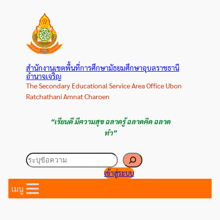
ข้าม
ไป
ยัง
เนื้อหา
สำนักงานเขตพื้นที่การศึกษามัธยมศึกษาอุบลราชธานี
อำนาจเจริญ
The Secondary Educational Service Area Office Ubon
Ratchathani Amnat Charoen
“เรียนดี มีความสุข ฉลาดรู้ ฉลาดคิด ฉลาด
ทำ”
ค้นหา
เข้าสู่ระบบ
เมนู