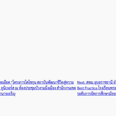
ยละเอียด “โครงการไดโชกุน สถาบันพัฒนาชีวิตสู่ความ
Next:
สพม.อุบลราชธานี อำ
ยูนิเวอร์ส ณ ห้องประชุมบัวงามมิ่งเมือง สำนักงานเขต
Best Practice โรงเรียนพร
อำนาจเจริญ
ระดับการจัดการศึกษามัธยมส