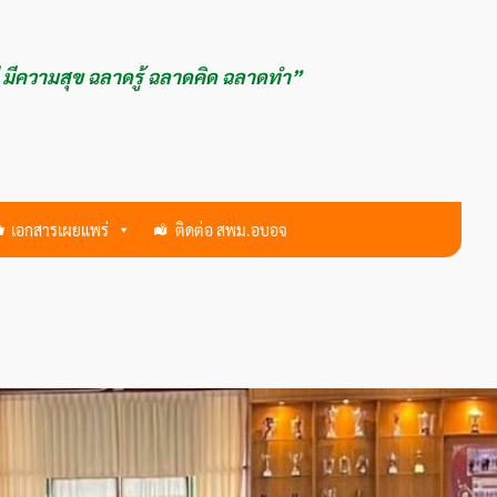
ี มีความสุข ฉลาดรู้ ฉลาดคิด ฉลาดทำ”
เอกสารเผยแพร่
ติดต่อ สพม.อบอจ