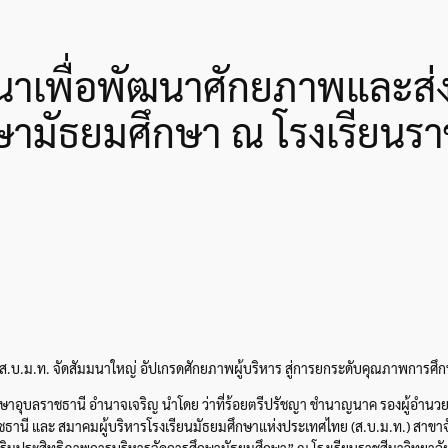
าเพื่อพัฒนาศักยภาพและส่ง
ษามัธยมศึกษา ณ โรงเรียนรา
ส.บ.ม.ท. จัดสัมมนาใหญ่ อัปเกรดศักยภาพผู้บริหาร สู่การยกระดับคุณภาพการศึกษ
ษาอุบลราชธานี อำนาจเจริญ นำโดย ว่าที่ร้อยตรีปรัชญา ชำนาญนาค รองผู้อำนวยก
ชธานี และ สมาคมผู้บริหารโรงเรียนมัธยมศึกษาแห่งประเทศไทย (ส.บ.ม.ท.) สาขาจ
ริมประสิทธิภาพการบริหารจัดการศึกษามัธยมศึกษา” ณ โรงเรียนราชสีมาวิทยาลั