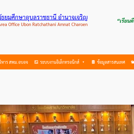
ามัธยมศึกษาอุบลราชธานี อำนาจเจริญ
“เรียนด
 Area Office Ubon Ratchathani Amnat Charoen
บริหาร สพม.อบอจ
ระบบงานอิเล็กทรอนิกส์
ข้อมูลสารสนเทศ