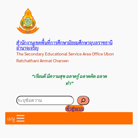
ข้าม
ไป
ยัง
เนื้อหา
สำนักงานเขตพื้นที่การศึกษามัธยมศึกษาอุบลราชธานี
อำนาจเจริญ
The Secondary Educational Service Area Office Ubon
Ratchathani Amnat Charoen
“เรียนดี มีความสุข ฉลาดรู้ ฉลาดคิด ฉลาด
ทำ”
ค้นหา
เข้าสู่ระบบ
เมนู