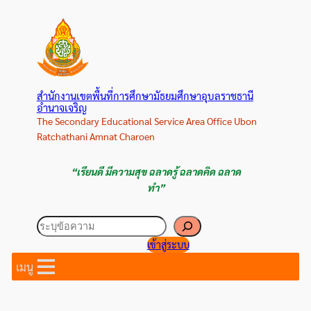
ข้าม
ไป
ยัง
เนื้อหา
สำนักงานเขตพื้นที่การศึกษามัธยมศึกษาอุบลราชธานี
อำนาจเจริญ
The Secondary Educational Service Area Office Ubon
Ratchathani Amnat Charoen
“เรียนดี มีความสุข ฉลาดรู้ ฉลาดคิด ฉลาด
ทำ”
ค้นหา
เข้าสู่ระบบ
เมนู