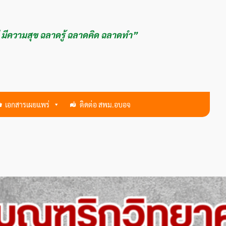
ี มีความสุข ฉลาดรู้ ฉลาดคิด ฉลาดทำ”
เอกสารเผยแพร่
ติดต่อ สพม.อบอจ