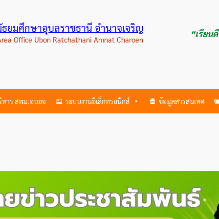
ามัธยมศึกษาอุบลราชธานี อำนาจเจริญ
“เรียนด
 Area Office Ubon Ratchathani Amnat Charoen
บริหาร สพม.อบอจ
ระบบงานอิเล็กทรอนิกส์
ข้อมูลสารสนเทศ