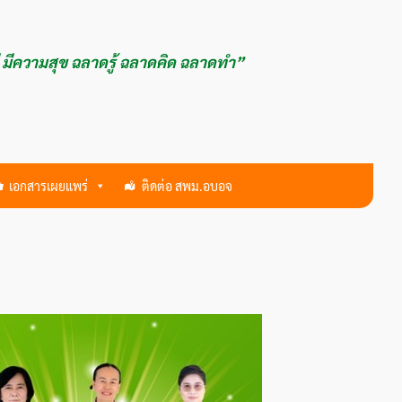
ี มีความสุข ฉลาดรู้ ฉลาดคิด ฉลาดทำ”
เอกสารเผยแพร่
ติดต่อ สพม.อบอจ