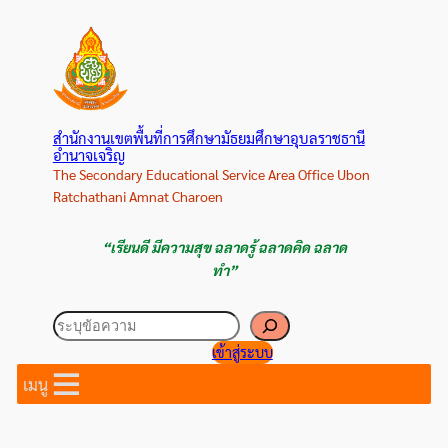
ข้าม
ไป
ยัง
เนื้อหา
สำนักงานเขตพื้นที่การศึกษามัธยมศึกษาอุบลราชธานี
อำนาจเจริญ
The Secondary Educational Service Area Office Ubon
Ratchathani Amnat Charoen
“เรียนดี มีความสุข ฉลาดรู้ ฉลาดคิด ฉลาด
ทำ”
ค้นหา
เข้าสู่ระบบ
เมนู