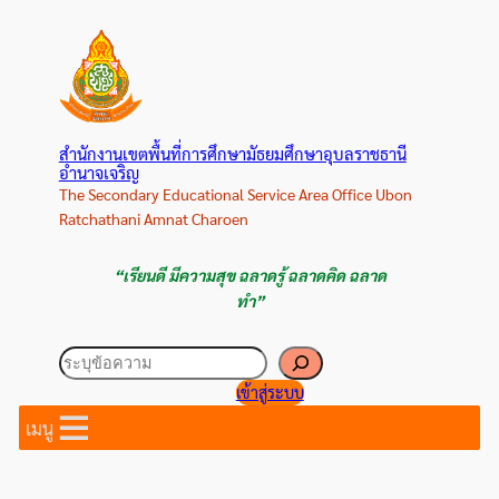
ข้าม
ไป
ยัง
เนื้อหา
สำนักงานเขตพื้นที่การศึกษามัธยมศึกษาอุบลราชธานี
อำนาจเจริญ
The Secondary Educational Service Area Office Ubon
Ratchathani Amnat Charoen
“เรียนดี มีความสุข ฉลาดรู้ ฉลาดคิด ฉลาด
ทำ”
ค้นหา
เข้าสู่ระบบ
เมนู