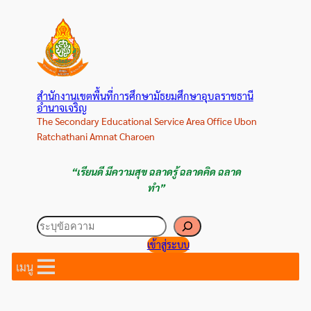
ข้าม
ไป
ยัง
เนื้อหา
สำนักงานเขตพื้นที่การศึกษามัธยมศึกษาอุบลราชธานี
อำนาจเจริญ
The Secondary Educational Service Area Office Ubon
Ratchathani Amnat Charoen
“เรียนดี มีความสุข ฉลาดรู้ ฉลาดคิด ฉลาด
ทำ”
ค้นหา
เข้าสู่ระบบ
เมนู