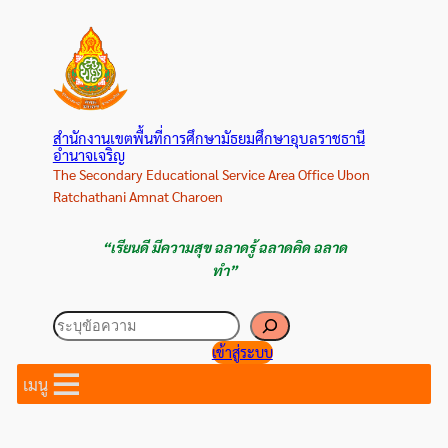
ข้าม
ไป
ยัง
เนื้อหา
สำนักงานเขตพื้นที่การศึกษามัธยมศึกษาอุบลราชธานี
อำนาจเจริญ
The Secondary Educational Service Area Office Ubon
Ratchathani Amnat Charoen
“เรียนดี มีความสุข ฉลาดรู้ ฉลาดคิด ฉลาด
ทำ”
ค้นหา
เข้าสู่ระบบ
เมนู