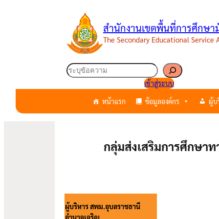
สำนักงานเขตพื้นที่การศึกษ
The Secondary Educational Service
เข้าสู่ระบบ
หน้าแรก
ข้อมูลองค์กร
ผู้
กลุ่มส่งเสริมการศึกษ
ผู้บริหาร สพม.อุบลราชธานี
อำนาจเจริญ