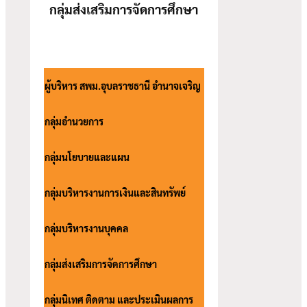
กลุ่มส่งเสริมการจัดการศึกษา
ผู้บริหาร สพม.อุบลราชธานี อำนาจเจริญ
กลุ่มอำนวยการ
กลุ่มนโยบายและแผน
กลุ่มบริหารงานการเงินและสินทรัพย์
กลุ่มบริหารงานบุคคล
กลุ่มส่งเสริมการจัดการศึกษา
กลุ่มนิเทศ ติดตาม และประเมินผลการ