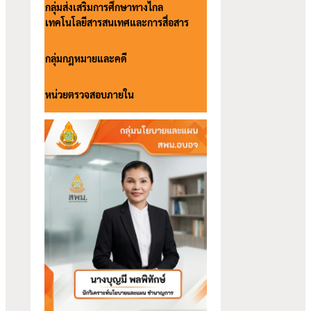
กลุ่มส่งเสริมการศึกษาทางไกล
เทคโนโลยีสารสนเทศและการสื่อสาร
กลุ่มกฎหมายและคดี
หน่วยตรวจสอบภายใน