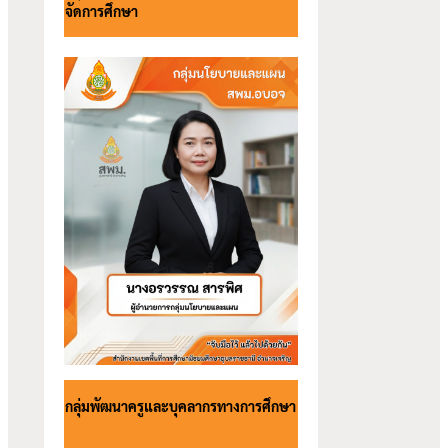
จัดการศึกษา
กลุ่มพัฒนาครูและบุคลากรทางการศึกษา